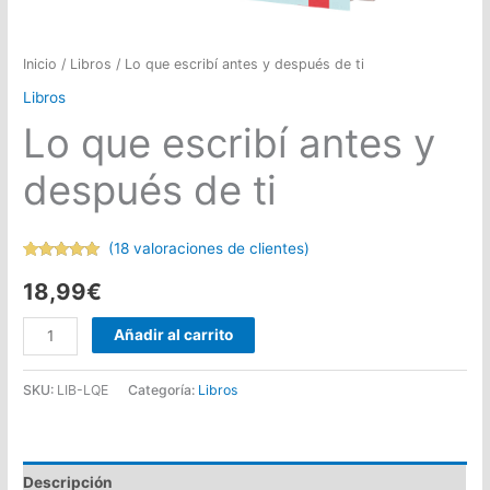
Inicio
/
Libros
/ Lo que escribí antes y después de ti
Libros
Lo que escribí antes y
después de ti
(
18
valoraciones de clientes)
Valorado
18
con
5.00
de
18,99
€
5 en base a
valoraciones
de clientes
Lo
Añadir al carrito
que
escribí
SKU:
LIB-LQE
Categoría:
Libros
antes
y
después
Descripción