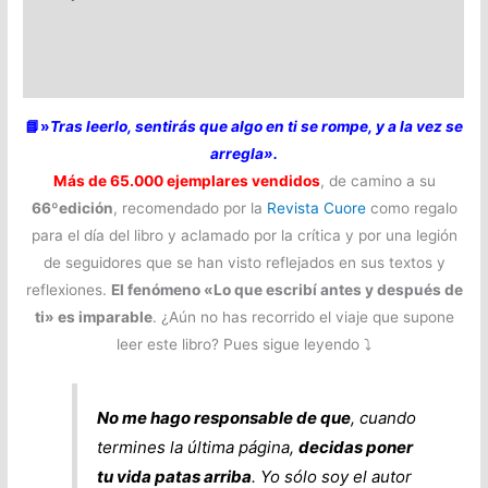
de
ti
Información adicional
cantidad
Valoraciones (18)
📘»
Tras leerlo, sentirás que algo en ti se rompe, y a la vez se
arregla».
Más de 65.000 ejemplares vendidos
, de camino a su
66ºedición
, recomendado por la
Revista Cuore
como regalo
para el día del libro y aclamado por la crítica y por una legión
de seguidores que se han visto reflejados en sus textos y
reflexiones.
El fenómeno «Lo que escribí antes y después de
ti» es imparable
. ¿Aún no has recorrido el viaje que supone
leer este libro? Pues sigue leyendo ⤵️
No me hago responsable de que
, cuando
termines la última página,
decidas poner
tu vida patas arriba
.
Yo sólo soy el autor