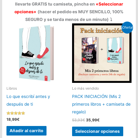
llevarte GRATIS tu camiseta, pincha en
«Seleccionar
opciones»
(hacer el pedido es MUY SENCILLO, 100%
SEGURO y se tarda menos de un minuto)
⤵️
¡Oferta!
Libros
Lo más vendido
Lo que escribí antes y
PACK INICIACIÓN (Mis 2
después de ti
primeros libros + camiseta de
regalo)
Valorado con
18,99
€
El
El
53,93
€
35,99
€
5.00
precio
precio
de 5
Este
original
actual
Añadir al carrito
Seleccionar opciones
era:
es:
produc