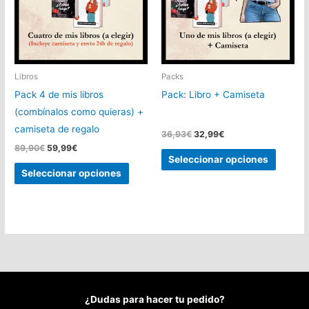
se
pueden
pueden
elegir
elegir
en
en
la
la
Libros
Packs
página
página
Pack 4 de mis libros
Pack: Libro + Camiseta
de
de
(combínalos como quieras) +
produc
producto
camiseta de regalo
El
El
36,93
€
32,99
€
precio
precio
El
El
89,90
€
59,99
€
Este
original
actual
precio
precio
Seleccionar opciones
Este
era:
es:
produc
original
actual
Seleccionar opciones
36,93€.
32,99€.
era:
es:
producto
tiene
89,90€.
59,99€.
tiene
múltipl
múltiples
variant
variantes.
Las
Las
opcion
opciones
se
se
pueden
¿Dudas para hacer tu pedido?
pueden
elegir