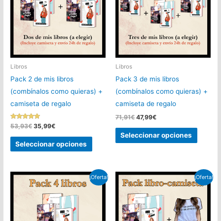
Libros
Libros
Pack 2 de mis libros
Pack 3 de mis libros
(combínalos como quieras) +
(combínalos como quieras) +
camiseta de regalo
camiseta de regalo
El
El
71,91
€
47,99
€
precio
precio
Valorado
El
El
53,93
€
35,99
€
Este
con
original
actual
precio
precio
Seleccionar opciones
4.83
Este
era:
es:
original
actual
de 5
produc
Seleccionar opciones
71,91€.
47,99€.
era:
es:
producto
tiene
53,93€.
35,99€.
tiene
múltipl
múltiples
¡Oferta!
¡Oferta!
variant
variantes.
Las
Las
opcion
opciones
se