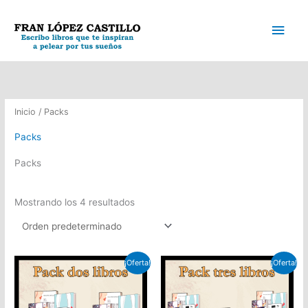
Ir
Men
al
contenido
princ
Inicio
/ Packs
Packs
Packs
Mostrando los 4 resultados
¡Oferta!
¡Oferta!