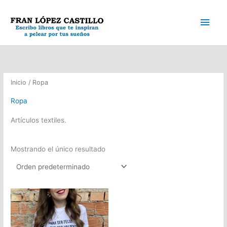
Ir
Men
al
contenido
princ
Inicio
/ Ropa
Ropa
Artículos textiles.
Mostrando el único resultado