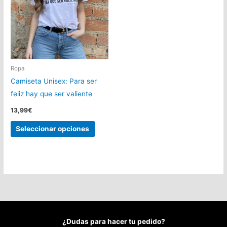
Ropa
Camiseta Unisex: Para ser
feliz hay que ser valiente
13,99
€
Este
Seleccionar opciones
producto
tiene
múltiples
variantes.
Las
opciones
se
¿Dudas para hacer tu pedido?
pueden