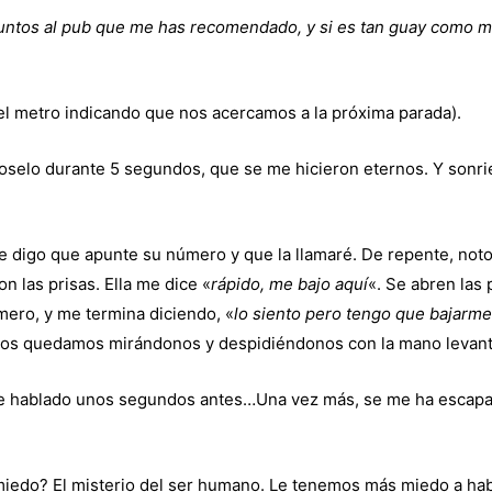
untos al pub que me has recomendado, y si es tan guay como me 
l metro indicando que nos acercamos a la próxima parada).
ndoselo durante 5 segundos, que se me hicieron eternos. Y son
 Le digo que apunte su número y que la llamaré. De repente, n
n las prisas. Ella me dice «
rápido, me bajo aquí
«. Se abren las
mero, y me termina diciendo, «
lo siento pero tengo que bajarme
 y nos quedamos mirándonos y despidiéndonos con la mano levan
iese hablado unos segundos antes…Una vez más, se me ha escap
iedo? El misterio del ser humano. Le tenemos más miedo a habl