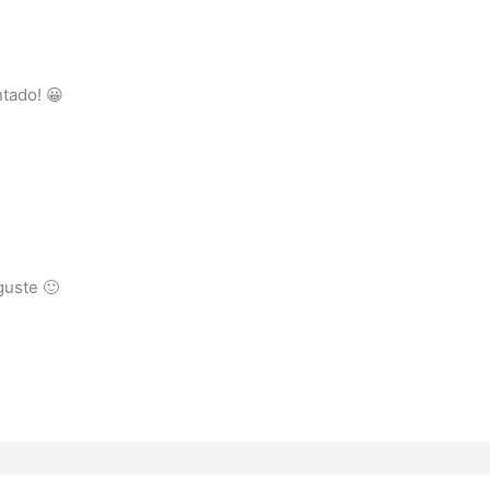
tado! 😀
guste 🙂