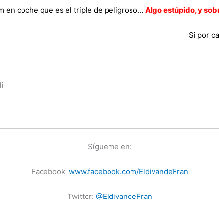
m en coche que es el triple de peligroso…
Algo estúpido, y sob
Si por c
li
Sígueme en:
Facebook:
www.facebook.com/EldivandeFran
Twitter:
@EldivandeFran