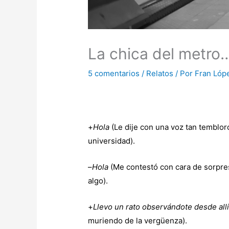
La chica del metro
5 comentarios
/
Relatos
/ Por
Fran Lópe
+
Hola
(Le dije con una voz tan tembloro
universidad).
–
Hola
(Me contestó con cara de sorpresa
algo).
+
Llevo un rato observándote desde allí
muriendo de la vergüenza).